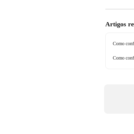
Artigos r
Como confi
Como confi