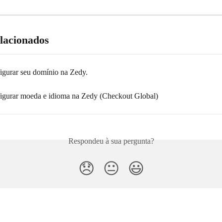
elacionados
gurar seu domínio na Zedy.
gurar moeda e idioma na Zedy (Checkout Global)
Respondeu à sua pergunta?
😞
😐
😃