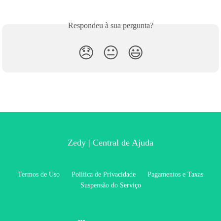
Respondeu à sua pergunta?
😞
😐
😃
Zedy | Central de Ajuda
Termos de Uso
Política de Privacidade
Pagamentos e Taxas
Suspensão do Serviço