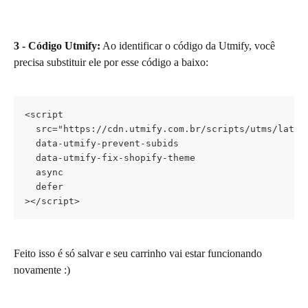
3 - Código Utmify:
 Ao identificar o código da Utmify, você 
precisa substituir ele por esse código a baixo:
<script
  src="https://cdn.utmify.com.br/scripts/utms/lates
  data-utmify-prevent-subids
  data-utmify-fix-shopify-theme
  async
  defer
></script>
Feito isso é só salvar e seu carrinho vai estar funcionando 
novamente :)