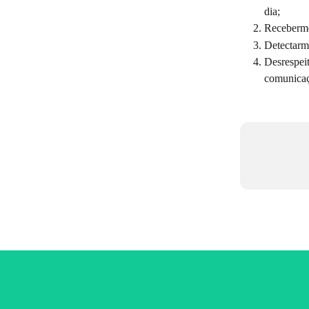
dia;
Recebermo
Detectarm
Desrespeit
comunicaç